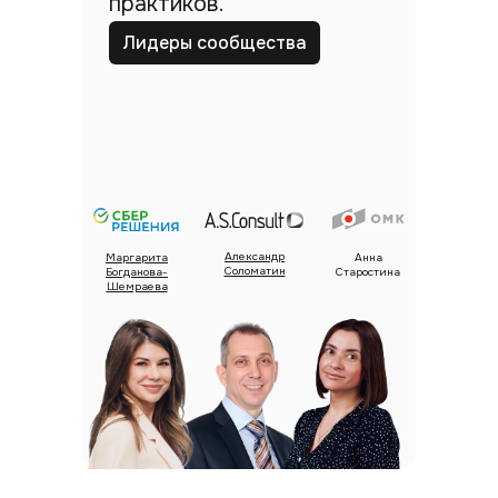
практиков.
Лидеры сообщества
Александр
Маргарита
Анна
Соломатин
Богданова-
Старостина
Шемраева