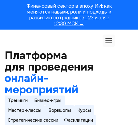
Финансовый сектор в эпоху ИИ: как
меняются навыки, роли и подходы к
развитию сотрудников · 23 июля ·
12:30 МСК →
Платформа
для проведения
онлайн-
мероприятий
Тренинги
Бизнес-игры
Мастер-классы
Воркшопы
Курсы
Стратегические сессии
Фасилитации