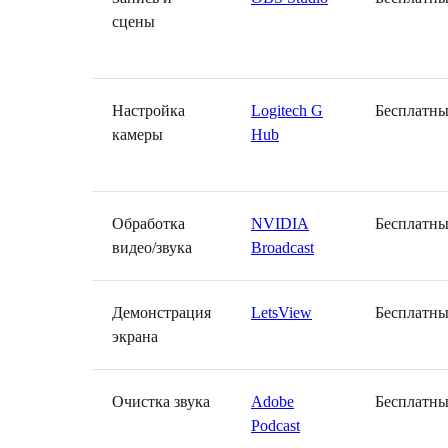
сцены
Настройка
Logitech G
Бесплатн
камеры
Hub
Обработка
NVIDIA
Бесплатн
видео/звука
Broadcast
Демонстрация
LetsView
Бесплатн
экрана
Очистка звука
Adobe
Бесплатн
Podcast