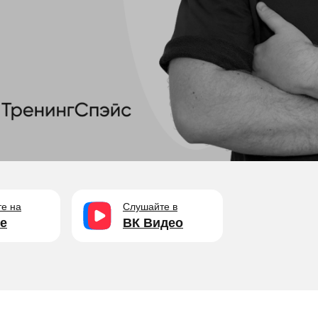
е на
Слушайте в
e
ВК Видео