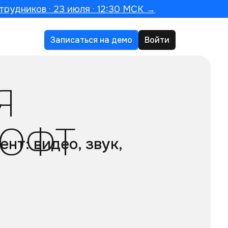
трудников · 23 июля · 12:30 МСК →
Записаться на демо
Войти
Я
СОФТ
нт: видео, звук,