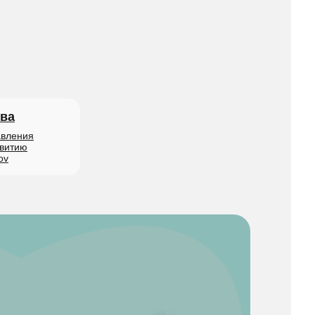
ва
авления
звитию
ov