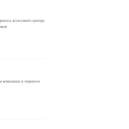
реноса ассессмент-центра
иков
м компании в переносе