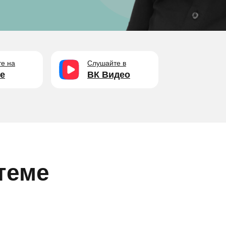
е на
Слушайте в
e
ВК Видео
теме