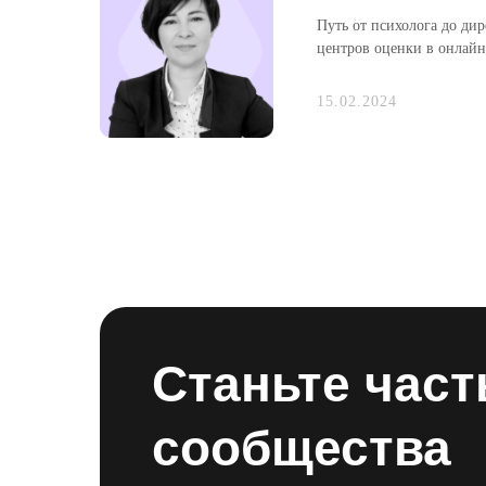
Путь от психолога до ди
центров оценки в онлайн.
15.02.2024
Станьте час
сообщества