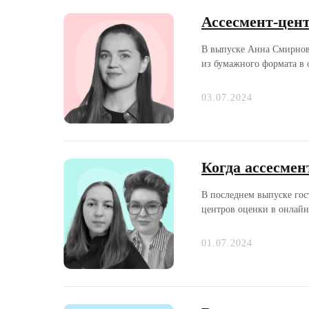
Ассесмент-цен
В выпуске Анна Смирнова
из бумажного формата в 
03.07.2024
Когда ассесмен
В последнем выпуске гос
центров оценки в онлайн
01.07.2024