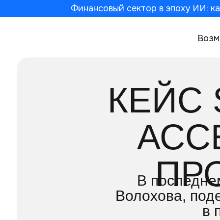
Финансовый сектор в эпоху ИИ: ка
Возм
КЕЙС 
АСС
ПР
В последне
Волохова, под
в 