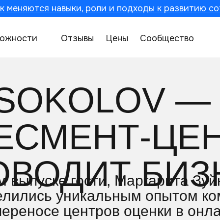
к меняются навыки, роли и подходы к развитию со
ожности
Отзывы
Цены
Сообщество
SOKOLOV —
ЕСМЕНТ-ЦЕ
ОВОДИТ БИЗ
м выпуске гости, Маргарита Зуй
елились уникальным опытом ко
переносе центров оценки в онл