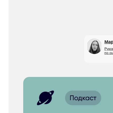
Мар
Руко
по о