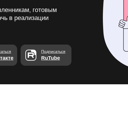
ленникам, готовым
чь в реализации
саться
Подписаться
такте
RuTube