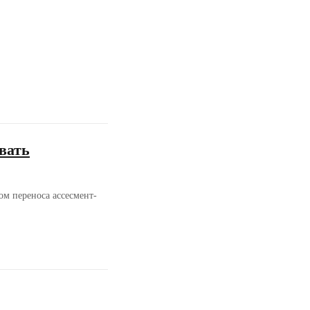
вать
ом переноса ассесмент-