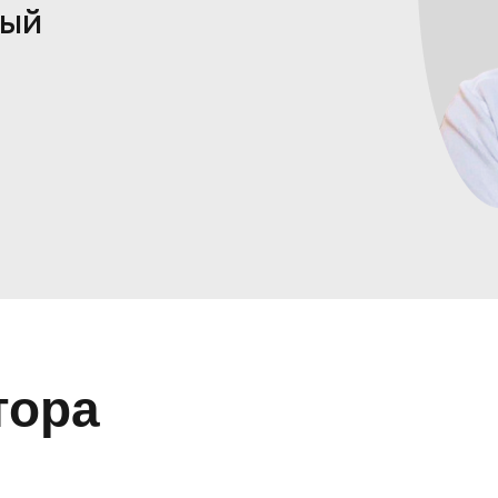
ный
тора