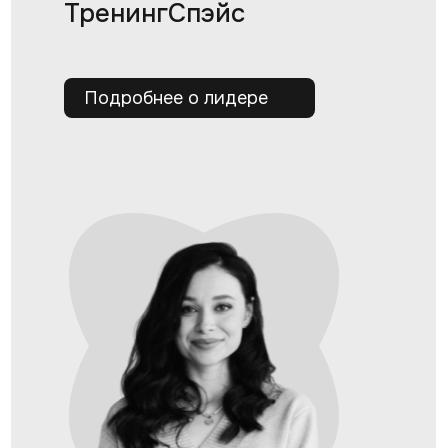
ТренингСпэйс
Подробнее о лидере