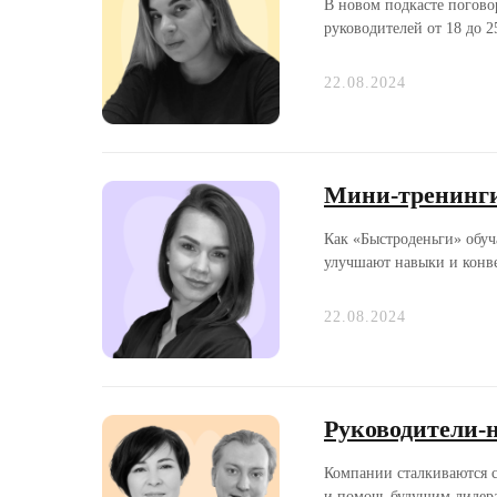
В новом подкасте погово
руководителей от 18 до 2
22.08.2024
Мини-тренинги
Как «Быстроденьги» обуча
улучшают навыки и конв
22.08.2024
Руководители-н
Компании сталкиваются с
и помочь будущим лидера