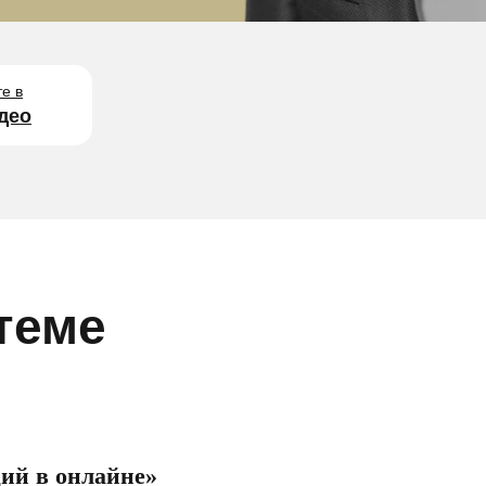
е в
део
теме
ий в онлайне»