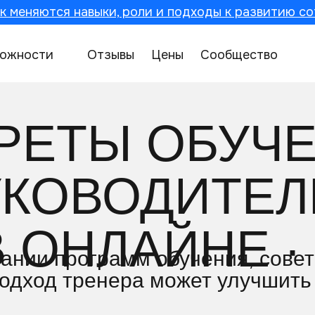
к меняются навыки, роли и подходы к развитию со
ожности
Отзывы
Цены
Сообщество
РЕТЫ ОБУЧ
УКОВОДИТЕЛ
В ОНЛАЙНЕ · 
ании программ обучения, сове
подход тренера может улучшить