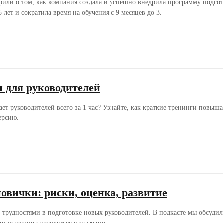
рили о том, как компания создала и успешно внедрила программу подго
5 лет и сократила время на обучения с 9 месяцев до 3.
 для руководителей
ет руководителей всего за 1 час? Узнайте, как краткие тренинги повыш
ерсию.
овички: риски, оценка, развитие
 трудностями в подготовке новых руководителей. В подкасте мы обсудил
м успешно справляться с задачами.