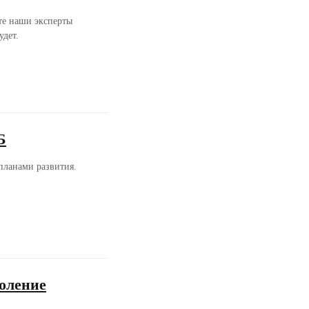
те наши эксперты
удет.
Б
планами развития.
оление