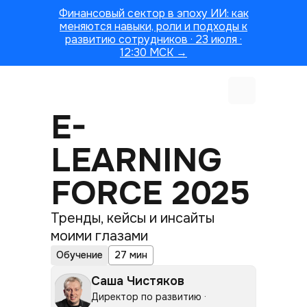
Финансовый сектор в эпоху ИИ: как
меняются навыки, роли и подходы к
развитию сотрудников · 23 июля ·
12:30 МСК →
E-
LEARNING
FORCE 2025
Тренды, кейсы и инсайты
моими глазами
Обучение
27 мин
Саша Чистяков
Директор по развитию ·