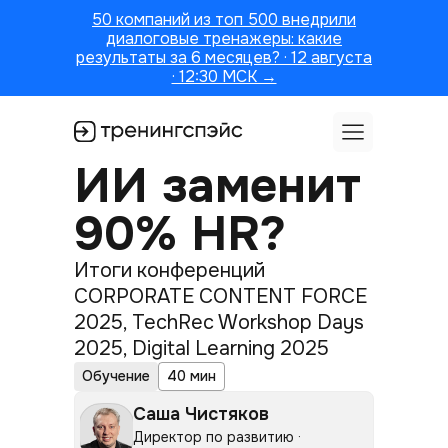
50 компаний из топ 500 внедрили
диалоговые тренажеры: какие
результаты за 6 месяцев? · 12 августа
· 12:30 МСК →
ИИ заменит
90% HR?
Итоги конференций
CORPORATE CONTENT FORCE
2025, TechRec Workshop Days
2025, Digital Learning 2025
Обучение
40 мин
Саша Чистяков
Директор по развитию ·