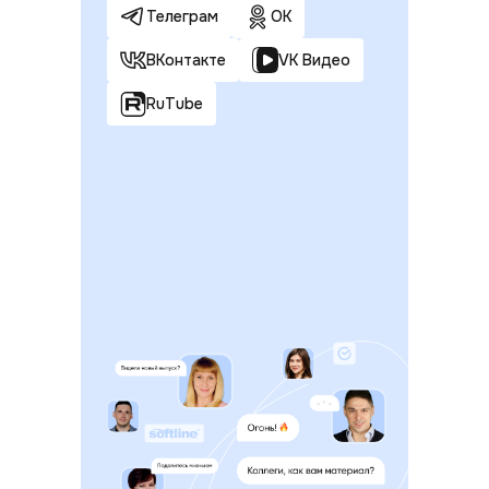
Телеграм
ОК
ВКонтакте
VK Видео
RuTube