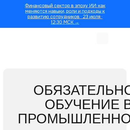
Финансовый сектор в эпоху ИИ: как
меняются навыки, роли и подходы к
развитию сотрудников · 23 июля ·
12:30 МСК →
ОБЯЗАТЕЛЬН
ОБУЧЕНИЕ 
ПРОМЫШЛЕННО