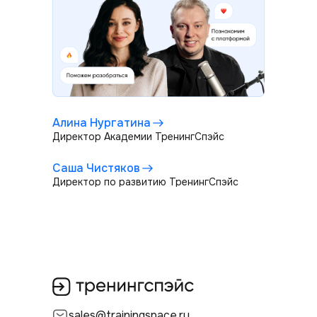
Алина Нургатина
Директор Академии ТренингСпэйс
Саша Чистяков
Директор по развитию ТренингСпэйс
sales@trainingspace.ru